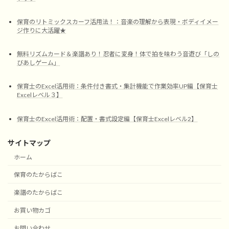
保育のリトミックスカーフ活用法！：音楽の理解から表現・ボディイメー
ジ作りに大活躍★
無料リズムカード＆楽譜あり！忍者に変身！体で拍を味わう音遊び「しの
びあしゲーム」
保育士のExcel活用術：条件付き書式・集計機能で作業効率UP編【保育士
Excelレベル３】
保育士のExcel活用術：配置・書式設定編【保育士Excelレベル2】
サイトマップ
ホーム
保育のたからばこ
楽譜のたからばこ
お買い物カゴ
お問い合わせ