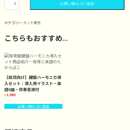
ー
プ
【お
お買い物カゴに追加
ヤ
レ
得
ー
ー
セ
ヤ
ッ
カテゴリー:
セット販売
ー
ト】
い
ち
こちらもおすすめ…
ば
ん
ぼ
し
み
つ
け
【幼児向け】鍵盤ハーモニカ導
た
入セット｜導入用イラスト・楽
個
譜8曲・伴奏音源付
1,980
¥
お買い物カゴに追加