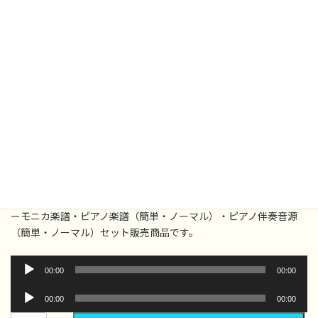
【お得セット】いちばんぼしみつけた
400
¥
バラバラで買うより100円お得！「いちばんぼしみつけた」鍵盤ハ
ーモニカ楽譜・ピアノ楽譜（簡単・ノーマル）・ピアノ伴奏音源
（簡単・ノーマル）セット販売商品です。
音
00:00
00:00
声
プ
音
00:00
00:00
レ
声