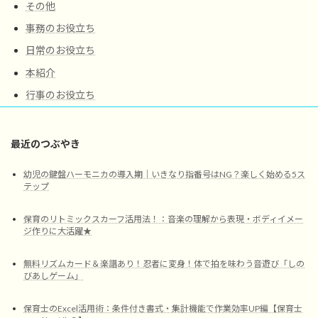
その他
事務のお役立ち
日常のお役立ち
本紹介
行事のお役立ち
最近のつぶやき
幼児の鍵盤ハーモニカの導入期｜いきなり指番号はNG？楽しく始める5ス
テップ
保育のリトミックスカーフ活用法！：音楽の理解から表現・ボディイメー
ジ作りに大活躍★
無料リズムカード＆楽譜あり！忍者に変身！体で拍を味わう音遊び「しの
びあしゲーム」
保育士のExcel活用術：条件付き書式・集計機能で作業効率UP編【保育士